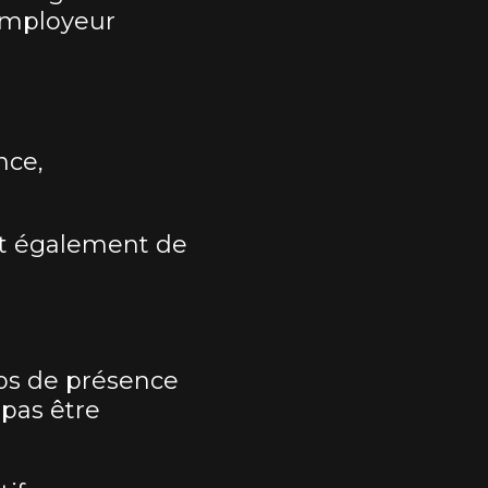
’Employeur
nce,
ont également de
mps de présence
 pas être