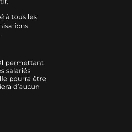
if.
 à tous les
nisations
.
DI permettant
s salariés
lle pourra être
iera d’aucun