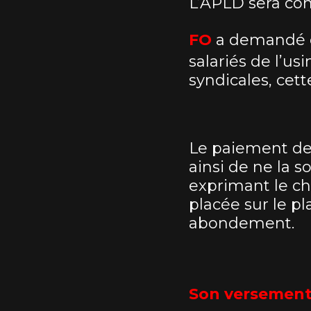
L’APLD sera con
FO
a demandé qu
salariés de l’us
syndicales, cet
Le paiement de
ainsi de ne la 
exprimant le cho
placée sur le p
abondement.
Son versement 