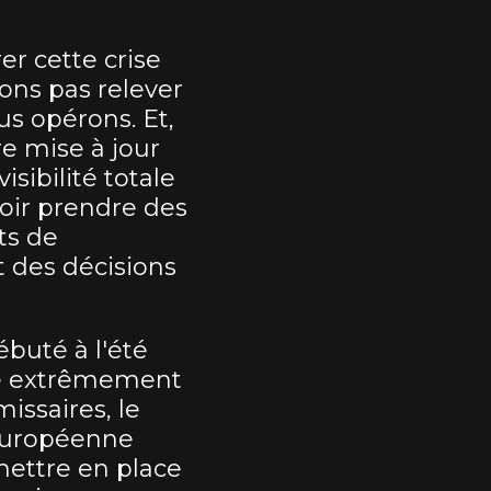
er cette crise
ons pas relever
us opérons. Et,
e mise à jour
isibilité totale
oir prendre des
ts de
 des décisions
buté à l'été
e extrêmement
issaires, le
européenne
mettre en place