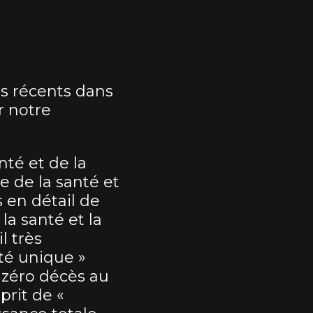
s récents dans
r notre
nté et de la
e de la santé et
s en détail de
la santé et la
l très
ité unique »
 zéro décès au
prit de «