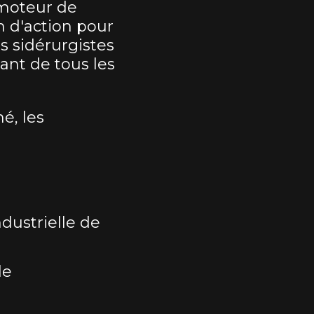
 moteur de
n d'action pour
s sidérurgistes
tant de tous les
é, les
dustrielle de
le