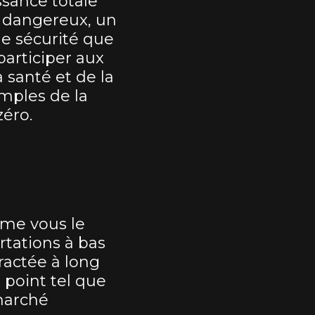
ssance totale
s dangereux, un
 de sécurité que
articiper aux
 santé et de la
emples de la
zéro.
mme vous le
rtations à bas
ractée à long
 point tel que
marché