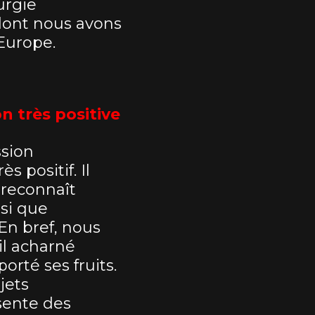
urgie
dont nous avons
Europe.
on très positive
ssion
 positif. Il
 reconnaît
nsi que
En bref, nous
il acharné
orté ses fruits.
jets
ésente des