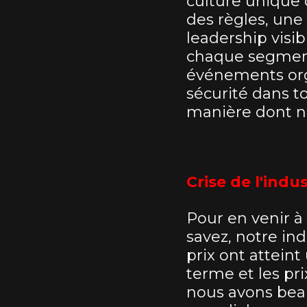
culture unique 
des règles, un
leadership visib
chaque segment 
événements orga
sécurité dans t
manière dont no
Crise de l'indus
Pour en venir à
savez, notre ind
prix ont attein
terme et les pri
nous avons bea