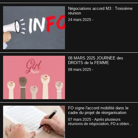
concurrence déloyale, des projets
stratégiques comme la nouvelle ligne
Négociations accord M3 : Troisième
électrique vers Fos-sur-Mer se mettent
réunion
en place. Le point avec Sylvain Ibanez,
représentant syndical national FO
24 mars 2025 -
d'ArcelorMittal.
08 MARS 2025 JOURNÉE des
DROITS de la FEMME
08 mars 2025 -
FO signe l'accord mobilité dans le
cadre du projet de réorganisation
07 mars 2025 - Après plusieurs
réunions de négociation, FO a obtenu
des avancées significatives pour les
salariés impactés par la réorganisation
de l’usine de Fos-sur-Mer. Bien que