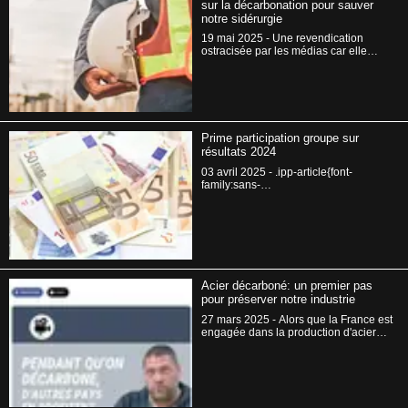
sur la décarbonation pour sauver
notre sidérurgie
19 mai 2025 - Une revendication
ostracisée par les médias car elle
touche à un tabou
Prime participation groupe sur
résultats 2024
03 avril 2025 - .ipp-article{font-
family:sans-
serif;color:#0f172a;margin:1rem
auto;max-width:100%}
Acier décarboné: un premier pas
pour préserver notre industrie
27 mars 2025 - Alors que la France est
engagée dans la production d'acier
décarboné au prix d'efforts
considérables, les importations en
provenance de pays sans contrainte
environnementale inondent notre
marché. Pour faire face à cette