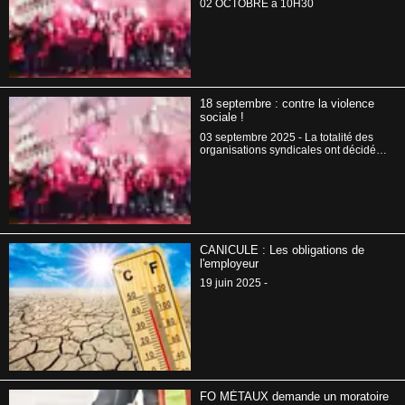
02 OCTOBRE à 10H30
18 septembre : contre la violence
sociale !
03 septembre 2025 - La totalité des
organisations syndicales ont décidé
d’un appel à la mobilisation
interprofessionnelle, y compris par la
grève et la manifestation le 18
septembre prochain.
CANICULE : Les obligations de
l'employeur
19 juin 2025 -
FO MÉTAUX demande un moratoire