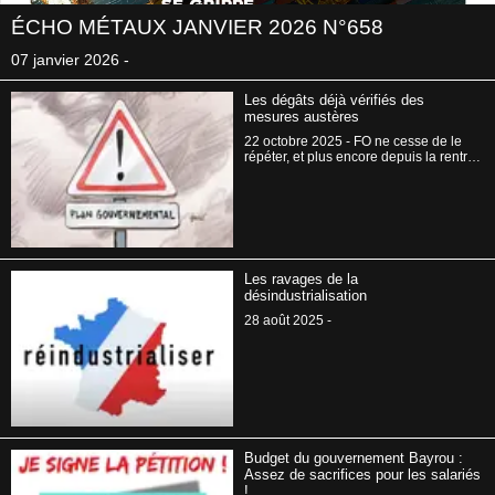
ÉCHO MÉTAUX JANVIER 2026 N°658
07 janvier 2026 -
Les dégâts déjà vérifiés des
mesures austères
22 octobre 2025 - FO ne cesse de le
répéter, et plus encore depuis la rentrée
de septembre : il y a urgence à mettre
en œuvre des mesures de justice
sociale et fiscale. À l’occasion des
mobilisations du 18 septembre et du 2
octobre, les travailleurs et assurés
sociaux ont ainsi réaffirmé leur
opposition à toute poursuite de
Les ravages de la
politiques d’austérité. Des politiques
désindustrialisation
qui programment depuis des années
des baisses sévères de dépenses
28 août 2025 -
publiques, et qui plus est sans solliciter
davantage les plus riches et les
grandes entreprises, en vue de recettes
fiscales et sociales supplémentaires.
Budget du gouvernement Bayrou :
Assez de sacrifices pour les salariés
!