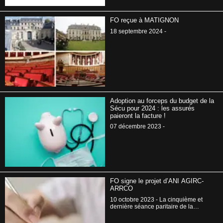
jour et vient d’être appuyé par le
gouvernement qui a déposé un
amendement au Projet de Loi de
FO reçue à MATIGNON
Finance de la Sécurité sociale (PLFSS
2025).
18 septembre 2024 -
Adoption au forceps du budget de la
Sécu pour 2024 : les assurés
paieront la facture !
07 décembre 2023 -
FO signe le projet d’ANI AGIRC-
ARRCO
10 octobre 2023 - La cinquième et
dernière séance paritaire de la
négociation sur le pilotage stratégique
de l’AGIRC-ARRCO en fin de semaine