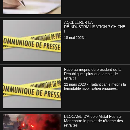
dernière a permis d’aboutir à un projet
d’accord national interprofessionnel.
ACCÉLÉRER LA
RÉINDUSTRIALISATION ? CHICHE
!
15 mai 2023 -
Face au mépris du président de la
République : plus que jamais, le
retrait !
22 mars 2023 - Traitant par le mépris la
formidable mobilisation engagée
depuis le 19 janvier, le président de la
République a confirmé une attitude
jusqu’au-boutiste sur la réforme des
retraites, contestée par l’ensemble des
organisations syndicales et une
immense majorité de la population.
BLOCAGE D'ArcelorMittal Fos sur
Mer contre le projet de réforme des
retraites