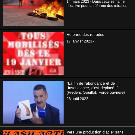
14 mars 2023 - Dans cette semaine
décisive pour la réforme des retraites
après le vote au Sénat et la
présentation du projet à l’Assemblée
nationale jeudi prochain, FO, la CGT et
la CFDT d’ArcelorMittal ont fait une
action commune afin d’exprimer
l’opposition des travailleurs à cette
Réforme des retraites
réforme injuste et injustifiée.
17 janvier 2023 -
"La fin de l'abondance et de
l'insouciance, c'est déplacé !"
(Frédéric Souillot, Force ouvrière)
26 août 2022 -
Vers une production d’acier sans